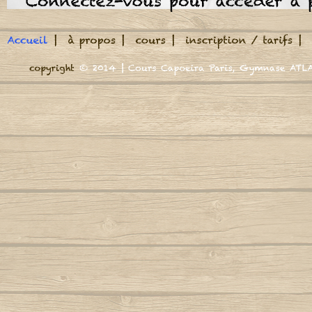
Meu Berimbau
A roda jà começou
M
A volta do mundo, é como a maré
Autor
Adeus adeus (Boa viagem)
M
Autor : Mestre Marrom
Autor : CM Casq
Cord
Africa se uniu
Mund
Agora Sim Que Mataram O Meu Besouro
Autor : Mestre
Autor : Mestre Jogo De Dentro
N
Aidé, negra africana
Autor : Professor Marquinho Coreba
Nega n
(Capoeira Gerais)
Autor : Mestre
Além-mar
Nego n
Autor : Mestre S
Amor
Autor : Graduado Voador (Capoeira Nagô)
N
Autor : 