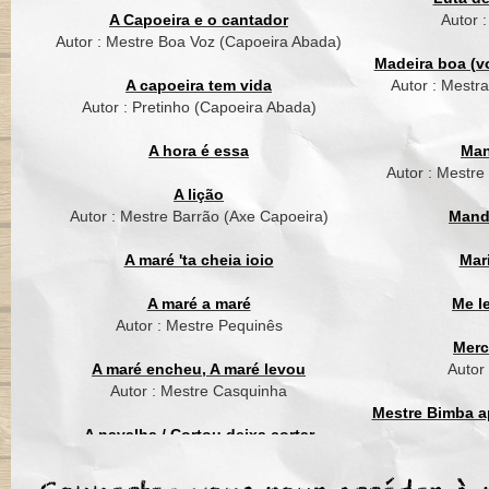
Com cabeçadas e rast
A Capoeira e o cantador
Autor 
Sem pandeiro e beri
Autor : Mestre Boa Voz (Capoeira Abada)
Assim jogava sinhoz
Madeira boa (vo
Como Manduca não t
A capoeira tem vida
Autor : Mestr
Autor : Pretinho (Capoeira Abada)
É Manduca da Praia
É Manduca da Praia
A hora é essa
Man
É Manduca da Praia
Autor : Mestre
É Manduca da Praia
A lição
Autor : Mestre Barrão (Axe Capoeira)
Mand
A maré 'ta cheia ioio
Mar
A maré a maré
Me l
Autor : Mestre Pequinês
Merc
A maré encheu, A maré levou
Autor
Autor : Mestre Casquinha
Mestre Bimba ap
A navalha / Cortou deixa cortar
Autor : Mestre Suassuna (Grupo Cordão
Mest
de Ouro)