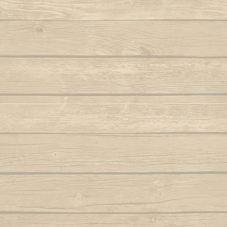
Aqui na minha casa
Noit
Armas brancas (Tiririca e Tucum e
Navalha)
O 
Autor : Macaco Preto (Abada)
Autor 
Aruandê (zumbi foi guerreiro)
O mol
Autor : Mestre 
Bahia de outrora
Autor : Mestre Mão Branca (Capoeira
O negro, can
Gerais)
Autor : Cobra 
Balança o corpo sinha
O pé passou 
Balança que pesa ouro
O que 
Autor : Mestre Pernalonga
O som
Beriba e pau, e pau
Autor 
Berimbau chamou você
O valo
Autor : Instrutor Morcego (Capoeira
Autor :
Luanda)
Oi sim sim 