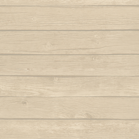
Autor : Fala Mansa (Capoeira Abada)
S
Eh Bahia
Autor : Mestre
Autor : Mestre Boneco Canta
Sinto 
Ela e linda a Capoeira
Autor : Mestr
Autor : Mestre Capu
Ela te chama (Capoeira vem)
Sou Capoei
Autor : Contra-Mestre Chicão
Sou
Eu acabei de chegar trazendo dendê
Sou movi
Eu quero voltar
Autor : Mestre 
Autor : Faisca (Grupo Candeias)
Tin tin
Eu vou tambem, eu vou pro mar
Autor : Lagarto (Grupo Camangula)
Tris
Autor : 
Familia de ouro
Autor : Mestre Chicote (Cordão de Ouro
Va
Paris)
Autor