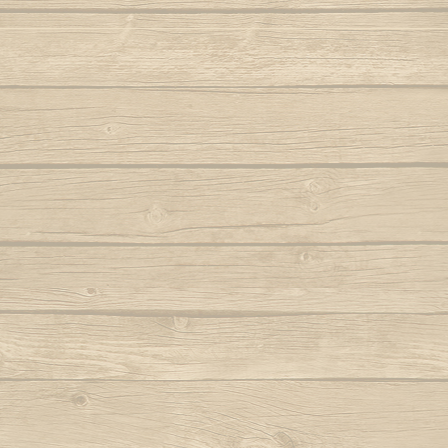
Folha seca
Vem j
Autor : Mestre 
Hoje eu tava pensando em casa
Autor : Professor Pretinho
Vento
Autor 
Hoje me leva o coração pra Bahia
Autor : Graduado Voador (Capoeira Nagô)
Vou no b
Hoje tem capoeira aiá
Iê meu berimbau
Autor : Instrutor Saracuru (Capoeira Brasil)
La na Bahia côco de dendê
Lembra de Bimba
Autor : Graduado Voador (Capoeira Nago)