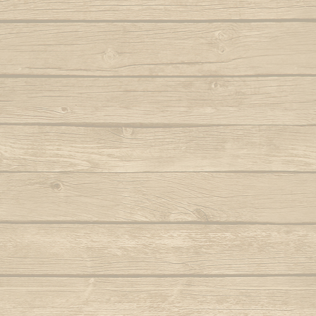
Samba lê 
Dendê
São b
Dende mare
São bento
Dona Maria como vai você
Saudade d
E caminhador
Autor : Boa 
Autor : Mestre Ramos (Senzala)
Saudad
E da nossa cor
Autor : Mestre 
E e e Viola
Se eu 
Autor : Mestre Kim
Mestre Vagalu
E hoje tem capoeira
Sentiment
Autor : Mestre Camisa (Abada)
Ser Capoe
E la la eh la eh la
Autor : Mestre Esquilo
E marinheiro