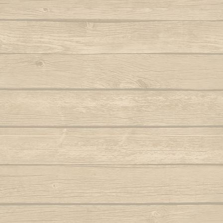
Berimbau de Bimba
Autor : Mestre Elias
Ola ola é
Berimbau falou
Para
Autor : Graduado Voador (Capoeira Nagô)
Joyeu
Berimbau mandou se benzer
P
Autor : Boa Voz (Abada)
Autor : C
Berimbau tocou
P
Autor : 
Cade meu espinho de laranjeira
Autor : Profesor Pretinho (Abada)
Po
Autor : Mestre 
Camafeu (Samba no mar)
Pra jogar aq
Capineiro de ioiô
Música: Contra-
Mest
Capoeira a mais bela é você
Autor : Mestre Torneiro Cantando
Aut
Capoeira da Africa