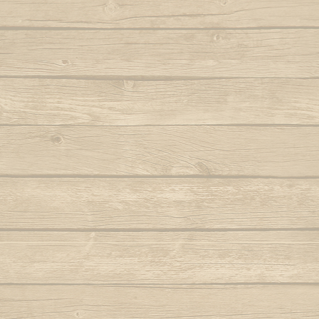
Autor : Formado Cigano
Quando eu
Auteur : Mestr
Capoeira de Angola
Autor : Mestre Charm
Quando meu mes
Capoeira de verdade
Autor : Professor Fanho (Capoeira Brasil)
Que pr
Marq
Capoeira é Beleza
Autor : Mestre Matias
Quem nunc
Autor : 
Capoeirando
Autor : Mestre Espirrinho
Quem 
Autor :
Catarina, meu amor
Autor : Mestre Mão Branca
Rainha do 
Autor : Profe
Cor de misterio
(Cap
Autor : Mestre Mão Branca (Capoeira
Gerais)
Ro
Cordão de ouro é Besouro Manganga
Roda
Autor : Mestre Mão Branca