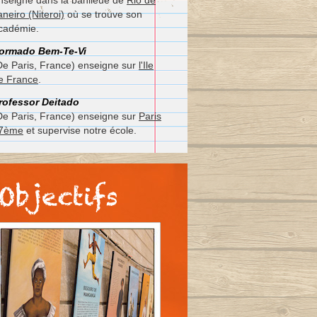
nseigne dans la banlieue de
Rio de
aneiro (Niteroi)
où se trouve son
cadémie.
ormado
Bem-Te-Vi
De Paris, France) enseigne sur
l'Ile
e France
.
rofessor
Deitado
De Paris, France) enseigne sur
Paris
7ème
et supervise notre école.