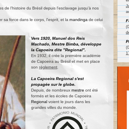
e
J
nes de l'histoire du Brésil depuis l'esclavage jusqu'à nos
a
r sa force dans le corps, l'esprit, et la
mandinga
de celui
F
(
d
Vers 1920, Manuel dos Reis
P
Machado,
Mestre Bimba
, développe
(
la Capoeira dite "
Regional
".
1
En 1932, il crée la première académie
de Capoeira au Brésil et met en place
son
règlement
.
La Capoeira
Regional
s'est
propagée sur le globe.
Depuis, de nombreux
mestre
ont été
formés et les écoles de Capoeira
Regional
voient le jours dans les
grandes villes du monde.