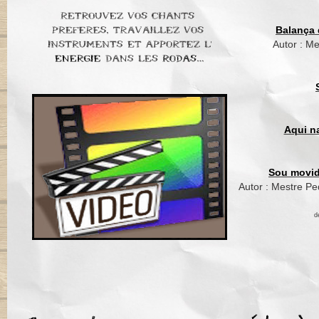
Balança 
Autor : M
Aqui n
Sou movid
Autor : Mestre P
d