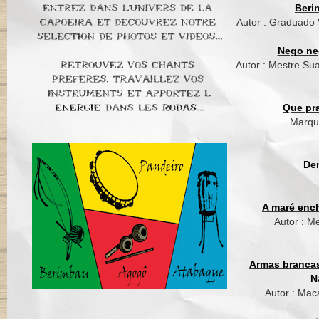
Beri
Autor : Graduado
Nego ne
Autor : Mestre Su
Que pra
Marqu
De
A maré ench
Autor : M
Armas brancas
N
Autor : Mac