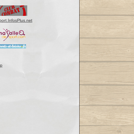
port.InfosPlus.net
op